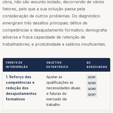
obra, não são assunto isolado, decorrendo de vários
fatores, pelo que a sua solução passa pela
consideração de outros problemas. Do diagnóstico
emergiram três desafios principais: défice de
competências e desajustamento formativo; demografia
adversa e fraca capacidade de retenção de
trabalhadores; e produtividade e salários insuficientes.
FRENTE DE
OBJETIVO
QC
INTERVENÇÃO
ESTRATÉGICO
ASSOCIADAS
1. Reforço das
Ajustar as
QC#1
competências e
qualificações às
QC#2
redução dos
necessidades atuais
QC#5
desajustamentos
e futuras do
QC#7
formativos
mercado de
trabalho