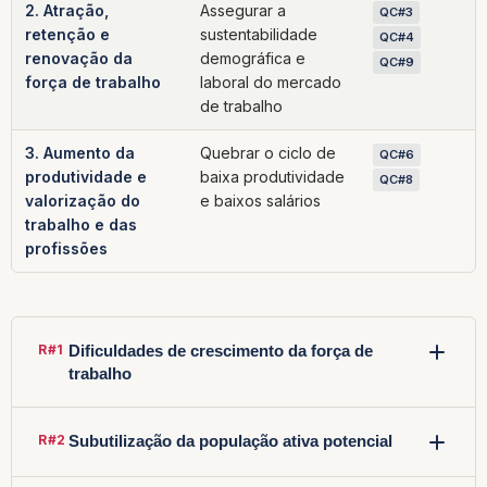
2. Atração,
Assegurar a
QC#3
retenção e
sustentabilidade
QC#4
renovação da
demográfica e
QC#9
força de trabalho
laboral do mercado
de trabalho
3. Aumento da
Quebrar o ciclo de
QC#6
produtividade e
baixa produtividade
QC#8
valorização do
e baixos salários
trabalho e das
profissões
R#1
Dificuldades de crescimento da força de
trabalho
TÓPICO
R#2
Subutilização da população ativa potencial
Valorização do ensino profissional