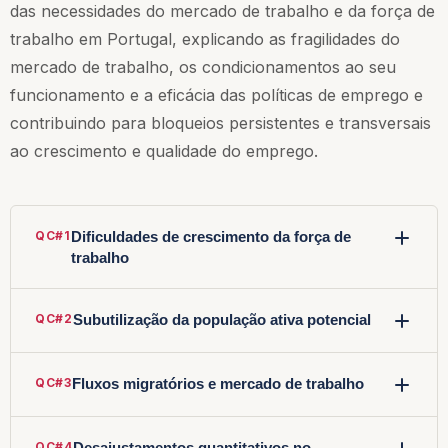
das necessidades do mercado de trabalho e da força de
trabalho em Portugal, explicando as fragilidades do
mercado de trabalho, os condicionamentos ao seu
funcionamento e a eficácia das políticas de emprego e
contribuindo para bloqueios persistentes e transversais
ao crescimento e qualidade do emprego.
QC#1
Dificuldades de crescimento da força de
trabalho
As caraterísticas da força de trabalho e os perfis de
QC#2
Subutilização da população ativa potencial
qualificação condicionam a capacidade produtiva do
país, podendo restringir o crescimento da economia
De acordo com o INE (2024), a taxa de desemprego
portuguesa. É possível identificar três momentos
QC#3
Fluxos migratórios e mercado de trabalho
em Portugal situava-se nos 6,4%, relativamente baixa
relativos à população ativa em Portugal nos últimos 30
face à crise financeira, mas superior à registada em
Portugal está entre os países da UE com mais
anos.
2000 (3,9%). Ainda assim, persistem fragilidades
QC#4
Desajustamentos quantitativos no